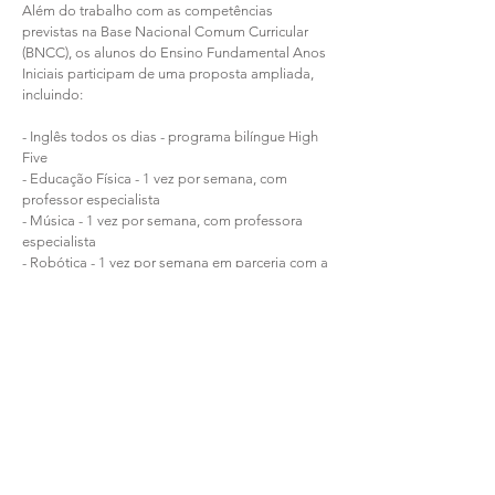
Além do trabalho com as competências
previstas na Base Nacional Comum Curricular
(BNCC), os alunos do Ensino Fundamental Anos
Iniciais participam de uma proposta ampliada,
incluindo:
- Inglês todos os dias - programa bilíngue High
Five
- Educação Física - 1 vez por semana, com
professor especialista
- Música - 1 vez por semana, com professora
especialista
- Robótica - 1 vez por semana em parceria com a
Smart Blocks
- Arte - 1 vez por semana, com professora artista
plástica
- Educação Financeira - como parte do dia a dia
da sala de aula, com professor docente
- Educação Socioemocional - programa My Life
Essas áreas fazem parte da formação integral
que valorizamos, contribuindo para o
desenvolvimento cognitivo, emocional, social e
ético dos nossos estudantes.